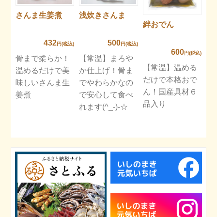
さんま生姜煮
浅炊きさんま
絆おでん
432
500
円(税込)
円(税込)
600
円(税込)
骨まで柔らか！
【常温】まろや
【常温】温める
温めるだけで美
か仕上げ！骨ま
だけで本格おで
味しいさんま生
でやわらかなの
ん！国産具材６
姜煮
で安心して食べ
品入り
れます(^_-)-☆