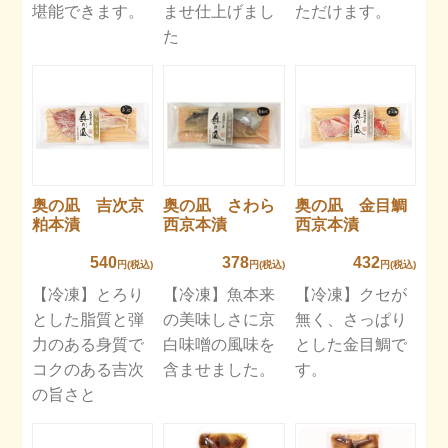
堪能できます。
ませ仕上げまし
ただけます。
た
奥の凪 吉次京
奥の凪 さわら
奥の凪 金目鯛
粕本漬
西京本漬
西京本漬
540
378
432
円(税込)
円(税込)
円(税込)
【冷凍】とろり
【冷凍】魚本来
【冷凍】クセが
とした脂質と弾
の美味しさに京
無く、さっぱり
力のある身質で
白味噌の風味を
とした金目鯛で
コクのある吉次
含ませました。
す。
の旨さと