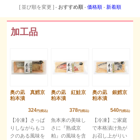
[ 並び順を変更 ] -
おすすめ順
-
価格順
-
新着順
加工品
奥の凪 真鱈京
奥の凪 紅鮭京
奥の凪 銀鱈京
粕本漬
粕本漬
粕本漬
324
378
540
円(税込)
円(税込)
円(税込)
【冷凍】さっぱ
魚本来の美味し
【冷凍】ご家庭
りしながらもコ
さに『熟成京
で本格漬け魚が
クのある風味を
粕』の風味を含
お召し上がりい