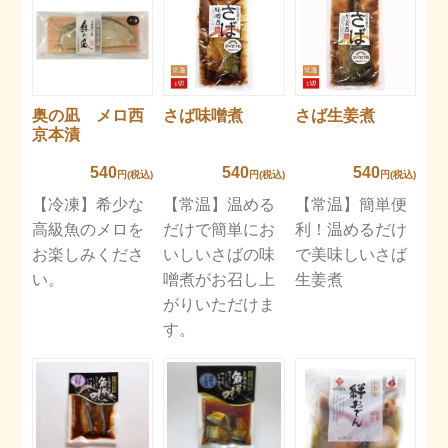
奥の凪 メロ西
さば味噌煮
さば生姜煮
京本漬
540
540
540
円(税込)
円(税込)
円(税込)
【冷凍】希少な
【常温】温める
【常温】簡単便
高級魚のメロを
だけで簡単にお
利！温めるだけ
お楽しみくださ
いしいさばの味
で美味しいさば
い。
噌煮がお召し上
生姜煮
がりいただけま
す。