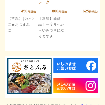
レーク
450
800
625
円(税込)
円(税込)
円(税込)
【常温】おやつ
【常温】新商
に★おつまみ
品！一度食べた
に！
らやみつきにな
ります★