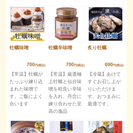
牡蠣味噌
牡蠣辛味噌
炙り牡蠣
700
700
690
円(税込)
円(税込)
円(税込)
【常温】牡蠣が
【常温】厳選極
【冷蔵】あけて
たっぷり練り込
上牡蠣と仙台味
すぐお召し上が
まれた味噌で
噌を程良い辛味
りいただけま
す。ご飯によく
を入れ、丹念に
す。おつまみに
合います
練り合わせた至
最適です。
高の逸品