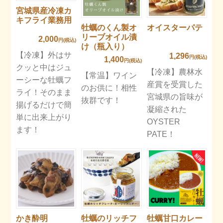
宮城県産冷凍カ
キフライ業務用
牡蠣のくん製オ
オイスターパテ
リーブオイル漬
2,000
円(税込)
け（瓶入り）
【冷凍】外はサ
1,296
円(税込)
1,400
円(税込)
クッと中はジュ
【冷凍】農林水
【常温】ワイン
ーシーな牡蠣フ
産賞を受賞した
のお供に！相性
ライ！そのまま
宮城県の旨味が
抜群です！
揚げるだけで簡
凝縮された
単に出来上がり
OYSTER
ます！
PATE！
かき酔明
牡蠣のリッチフ
牡蠣甘口カレー