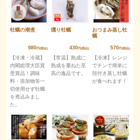
牡蠣の潮煮
燻り牡蠣
おつまみ蒸し牡
蠣
980
430
570
円(税込)
円(税込)
円(税込)
【冷凍・冷蔵】
【常温】熟成に
【冷凍】レンジ
内閣総理大臣賞
熟成を重ねた至
でチンで簡単に
受賞品！調味
高の逸品です。
殻付き蒸し牡蠣
料・添加物等一
が食べれます！
切使用せず牡蠣
を煮込みまし
た。