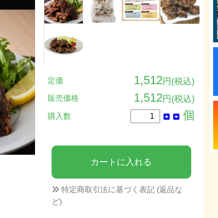
1,512
定価
円(税込)
1,512
販売価格
円(税込)
個
購入数
特定商取引法に基づく表記 (返品な
ど)