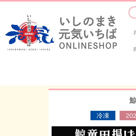
鯨
冷凍
2