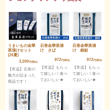
うまいもの金華
石巻金華茶漬
石巻金華茶漬
茶漬けセット
け さば
け 銀鮭
(26夏)
972
972
円(税込)
円(税込)
3,200
円(税込)
【常温】もらっ
【常温】もらっ
【常温】石巻の
て嬉しい！食べ
て嬉しい！食べ
魅力が詰まった
ておいしい★
ておいしい★
商品です！