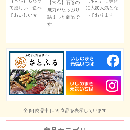
【常温】もらっ
【常温】ご贈答
【常温】石巻の
て嬉しい！食べ
に大変人気とな
魅力がたっぷり
ておいしい★
っております。
詰まった商品で
す。
全 [9] 商品中 [1-9] 商品を表示しています